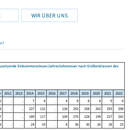
E
WIR ÜBER UNS
en?
tzusetzende Einkommensteuer/Jahreslohnsteuer nach Größenklassen des
0
2012
2013
2014
2015
2016
2017
2018
2019
2020
2021
2022
6
.
.
7
4
.
4
9
8
8
9
9
3
.
.
227
131
.
126
292
258
263
293
298
7
.
.
189
117
.
109
270
228
199
227
242
9
.
.
24
19
.
8
36
30
26
28
23