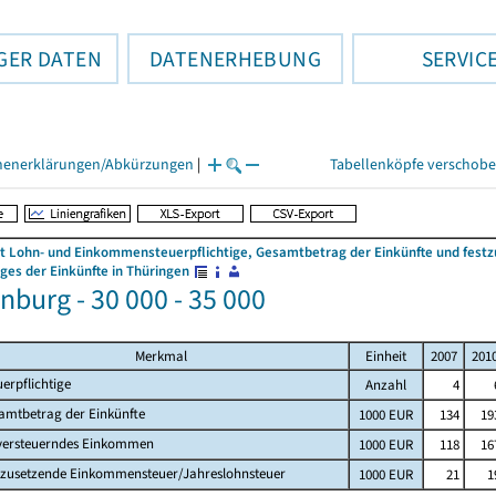
GER DATEN
DATENERHEBUNG
SERVIC
henerklärungen/Abkürzungen
|
Tabellenköpfe verschob
 Lohn- und Einkommensteuerpflichtige, Gesamtbetrag der Einkünfte und fes
es der Einkünfte in Thüringen
nburg - 30 000 - 35 000
Merkmal
Einheit
2007
201
uerpflichtige
Anzahl
4
amtbetrag der Einkünfte
1000 EUR
134
19
versteuerndes Einkommen
1000 EUR
118
16
tzusetzende Einkommensteuer/Jahreslohnsteuer
1000 EUR
21
1