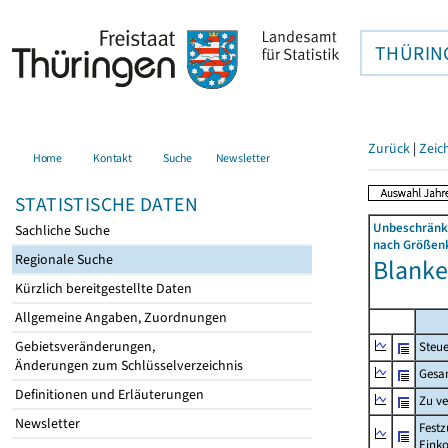
THÜRIN
Zurück
|
Zeic
Home
Kontakt
Suche
Newsletter
STATISTISCHE DATEN
Unbeschränkt
Sachliche Suche
nach Größenk
Regionale Suche
Blanke
Kürzlich bereitgestellte Daten
Allgemeine Angaben, Zuordnungen
Gebietsveränderungen,
Steue
Änderungen zum Schlüsselverzeichnis
Gesa
Definitionen und Erläuterungen
Zu v
Newsletter
Festz
Eink