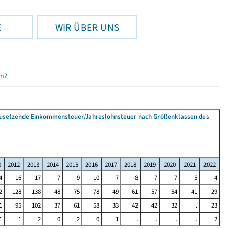
E
WIR ÜBER UNS
en?
tzusetzende Einkommensteuer/Jahreslohnsteuer nach Größenklassen des
0
2012
2013
2014
2015
2016
2017
2018
2019
2020
2021
2022
4
16
17
7
9
10
7
8
7
7
5
4
2
128
138
48
75
78
49
61
57
54
41
29
1
95
102
37
61
58
33
42
42
32
.
23
1
1
2
0
2
0
1
.
.
.
.
2