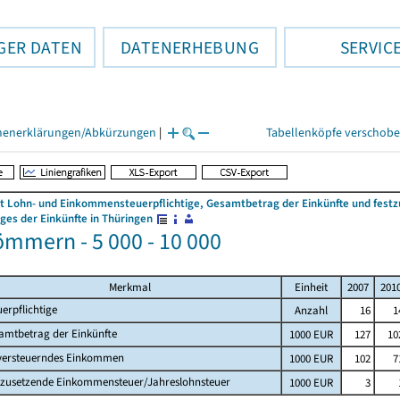
GER DATEN
DATENERHEBUNG
SERVIC
henerklärungen/Abkürzungen
|
Tabellenköpfe verschob
 Lohn- und Einkommensteuerpflichtige, Gesamtbetrag der Einkünfte und fes
es der Einkünfte in Thüringen
mmern - 5 000 - 10 000
Merkmal
Einheit
2007
201
uerpflichtige
Anzahl
16
1
amtbetrag der Einkünfte
1000 EUR
127
10
versteuerndes Einkommen
1000 EUR
102
7
tzusetzende Einkommensteuer/Jahreslohnsteuer
1000 EUR
3