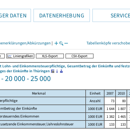
GER DATEN
DATENERHEBUNG
SERVIC
henerklärungen/Abkürzungen
|
Tabellenköpfe verschob
 Lohn- und Einkommensteuerpflichtige, Gesamtbetrag der Einkünfte und fes
es der Einkünfte in Thüringen
- 20 000 - 25 000
Merkmal
Einheit
2007
2010
erpflichtige
Anzahl
73
80
mtbetrag der Einkünfte
1000 EUR
1 644
1 807
ersteuerndes Einkommen
1000 EUR
1 382
1 465
zusetzende Einkommensteuer/Jahreslohnsteuer
1000 EUR
133
133