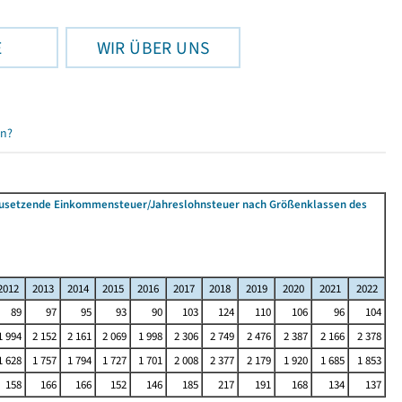
E
WIR ÜBER UNS
en?
tzusetzende Einkommensteuer/Jahreslohnsteuer nach Größenklassen des
2012
2013
2014
2015
2016
2017
2018
2019
2020
2021
2022
89
97
95
93
90
103
124
110
106
96
104
1 994
2 152
2 161
2 069
1 998
2 306
2 749
2 476
2 387
2 166
2 378
1 628
1 757
1 794
1 727
1 701
2 008
2 377
2 179
1 920
1 685
1 853
158
166
166
152
146
185
217
191
168
134
137