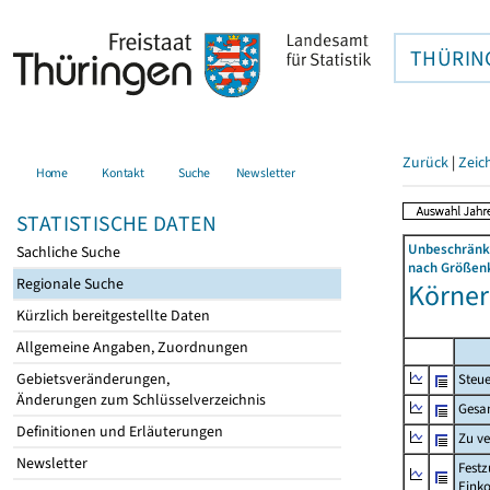
THÜRIN
Zurück
|
Zeic
Home
Kontakt
Suche
Newsletter
STATISTISCHE DATEN
Unbeschränkt
Sachliche Suche
nach Größenk
Regionale Suche
Körner 
Kürzlich bereitgestellte Daten
Allgemeine Angaben, Zuordnungen
Gebietsveränderungen,
Steue
Änderungen zum Schlüsselverzeichnis
Gesa
Definitionen und Erläuterungen
Zu v
Newsletter
Festz
Eink