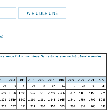
E
WIR ÜBER UNS
en?
tzusetzende Einkommensteuer/Jahreslohnsteuer nach Größenklassen des
2012
2013
2014
2015
2016
2017
2018
2019
2020
2021
2022
29
33
33
29
30
42
44
35
40
39
41
1 580
1 798
1 805
1 605
1 651
2 280
2 386
1 892
2 161
2 156
2 224
1 328
1 519
1 502
1 360
1 361
1 844
1 915
1 541
1 759
1 709
1 785
209
247
252
228
230
310
343
286
316
266
288