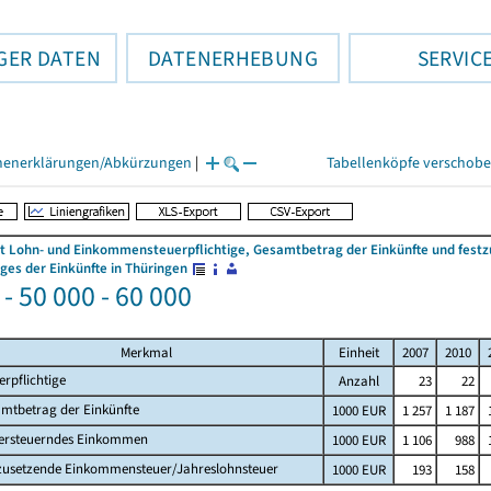
GER DATEN
DATENERHEBUNG
SERVIC
henerklärungen/Abkürzungen
|
Tabellenköpfe verschob
 Lohn- und Einkommensteuerpflichtige, Gesamtbetrag der Einkünfte und fes
es der Einkünfte in Thüringen
- 50 000 - 60 000
Merkmal
Einheit
2007
2010
erpflichtige
Anzahl
23
22
mtbetrag der Einkünfte
1000 EUR
1 257
1 187
ersteuerndes Einkommen
1000 EUR
1 106
988
zusetzende Einkommensteuer/Jahreslohnsteuer
1000 EUR
193
158