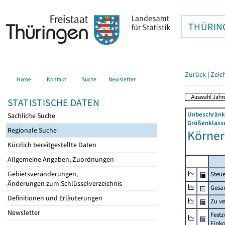
THÜRIN
Zurück
|
Zeic
Home
Kontakt
Suche
Newsletter
STATISTISCHE DATEN
Unbeschränkt
Sachliche Suche
Größenklasse
Regionale Suche
Körner
Kürzlich bereitgestellte Daten
Allgemeine Angaben, Zuordnungen
Gebietsveränderungen,
Steue
Änderungen zum Schlüsselverzeichnis
Gesa
Definitionen und Erläuterungen
Zu v
Newsletter
Festz
Eink