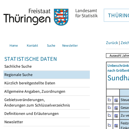
THÜRIN
Zurück
|
Zeic
Home
Kontakt
Suche
Newsletter
STATISTISCHE DATEN
Unbeschränkt
Sachliche Suche
nach Größenk
Regionale Suche
Sundha
Kürzlich bereitgestellte Daten
Allgemeine Angaben, Zuordnungen
Gebietsveränderungen,
Steue
Änderungen zum Schlüsselverzeichnis
Gesa
Definitionen und Erläuterungen
Zu v
Newsletter
Festz
Eink