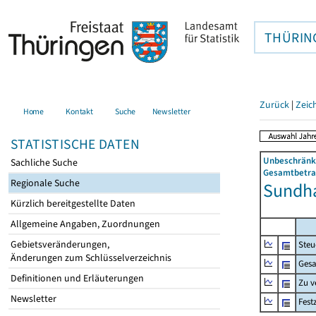
THÜRIN
Zurück
|
Zeic
Home
Kontakt
Suche
Newsletter
STATISTISCHE DATEN
Unbeschränkt
Sachliche Suche
Gesamtbetrag
Regionale Suche
Sundha
Kürzlich bereitgestellte Daten
Allgemeine Angaben, Zuordnungen
Gebietsveränderungen,
Steu
Änderungen zum Schlüsselverzeichnis
Gesa
Definitionen und Erläuterungen
Zu v
Newsletter
Fest