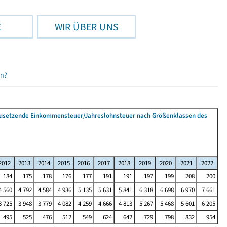
E
WIR ÜBER UNS
en?
tzusetzende Einkommensteuer/Jahreslohnsteuer nach Größenklassen des
2012
2013
2014
2015
2016
2017
2018
2019
2020
2021
2022
184
175
178
176
177
191
191
197
199
208
200
4 560
4 792
4 584
4 936
5 135
5 631
5 841
6 318
6 698
6 970
7 661
3 725
3 948
3 779
4 082
4 259
4 666
4 813
5 267
5 468
5 601
6 205
495
525
476
512
549
624
642
729
798
832
954