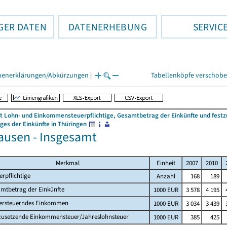
GER DATEN
DATENERHEBUNG
SERVIC
henerklärungen/Abkürzungen
|
Tabellenköpfe verschob
 Lohn- und Einkommensteuerpflichtige, Gesamtbetrag der Einkünfte und fes
es der Einkünfte in Thüringen
usen - Insgesamt
Merkmal
Einheit
2007
2010
erpflichtige
Anzahl
168
189
mtbetrag der Einkünfte
1000 EUR
3 578
4 195
ersteuerndes Einkommen
1000 EUR
3 034
3 439
zusetzende Einkommensteuer/Jahreslohnsteuer
1000 EUR
385
425