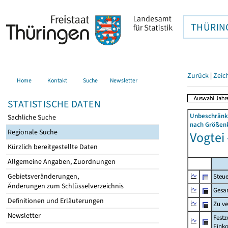
THÜRIN
Zurück
|
Zeic
Home
Kontakt
Suche
Newsletter
STATISTISCHE DATEN
Unbeschränkt
Sachliche Suche
nach Größenk
Regionale Suche
Vogtei 
Kürzlich bereitgestellte Daten
Allgemeine Angaben, Zuordnungen
Gebietsveränderungen,
Steue
Änderungen zum Schlüsselverzeichnis
Gesa
Definitionen und Erläuterungen
Zu v
Newsletter
Festz
Eink