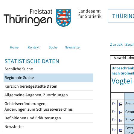
THÜRIN
Zurück
|
Zeic
Home
Kontakt
Suche
Newsletter
STATISTISCHE DATEN
Unbeschränkt
Sachliche Suche
nach Größenk
Regionale Suche
Vogtei 
Kürzlich bereitgestellte Daten
Allgemeine Angaben, Zuordnungen
Gebietsveränderungen,
Steue
Änderungen zum Schlüsselverzeichnis
Gesa
Definitionen und Erläuterungen
Zu v
Newsletter
Festz
Eink