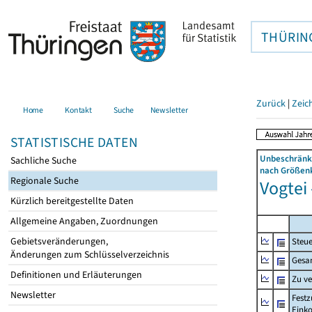
THÜRIN
Zurück
|
Zeic
Home
Kontakt
Suche
Newsletter
STATISTISCHE DATEN
Unbeschränkt
Sachliche Suche
nach Größenk
Regionale Suche
Vogtei 
Kürzlich bereitgestellte Daten
Allgemeine Angaben, Zuordnungen
Gebietsveränderungen,
Steue
Änderungen zum Schlüsselverzeichnis
Gesa
Definitionen und Erläuterungen
Zu v
Newsletter
Festz
Eink