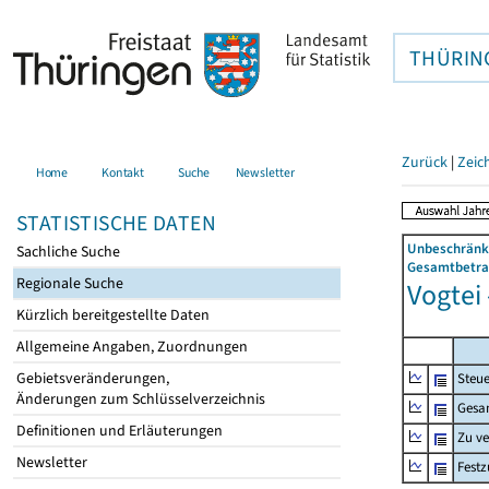
THÜRIN
Zurück
|
Zeic
Home
Kontakt
Suche
Newsletter
STATISTISCHE DATEN
Unbeschränkt
Sachliche Suche
Gesamtbetrag
Regionale Suche
Vogtei
Kürzlich bereitgestellte Daten
Allgemeine Angaben, Zuordnungen
Gebietsveränderungen,
Steue
Änderungen zum Schlüsselverzeichnis
Gesa
Definitionen und Erläuterungen
Zu v
Newsletter
Fest