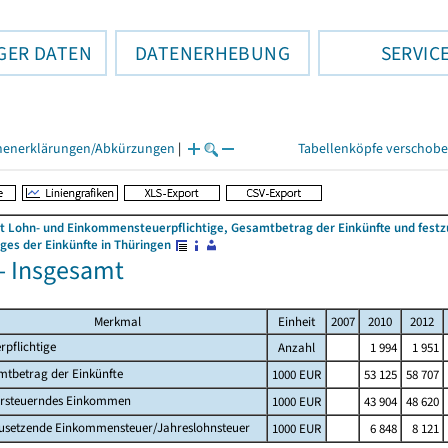
GER DATEN
DATENERHEBUNG
SERVIC
henerklärungen/Abkürzungen
|
Tabellenköpfe verschob
 Lohn- und Einkommensteuerpflichtige, Gesamtbetrag der Einkünfte und fes
es der Einkünfte in Thüringen
 - Insgesamt
Merkmal
Einheit
2007
2010
2012
rpflichtige
Anzahl
1 994
1 951
mtbetrag der Einkünfte
1000 EUR
53 125
58 707
ersteuerndes Einkommen
1000 EUR
43 904
48 620
zusetzende Einkommensteuer/Jahreslohnsteuer
1000 EUR
6 848
8 121