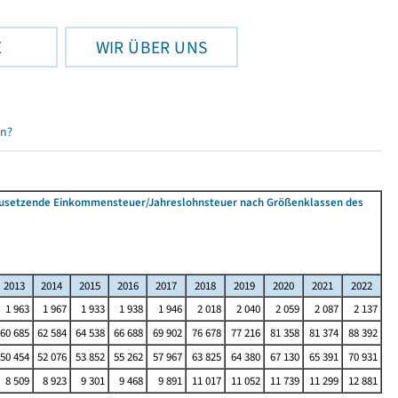
E
WIR ÜBER UNS
en?
tzusetzende Einkommensteuer/Jahreslohnsteuer nach Größenklassen des
2013
2014
2015
2016
2017
2018
2019
2020
2021
2022
1 963
1 967
1 933
1 938
1 946
2 018
2 040
2 059
2 087
2 137
60 685
62 584
64 538
66 688
69 902
76 678
77 216
81 358
81 374
88 392
50 454
52 076
53 852
55 262
57 967
63 825
64 380
67 130
65 391
70 931
8 509
8 923
9 301
9 468
9 891
11 017
11 052
11 739
11 299
12 881