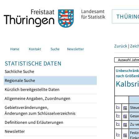
THÜRIN
Zurück
|
Zeic
Home
Kontakt
Suche
Newsletter
STATISTISCHE DATEN
Unbeschränkt
Sachliche Suche
nach Größenk
Regionale Suche
Kalbsri
Kürzlich bereitgestellte Daten
Allgemeine Angaben, Zuordnungen
Gebietsveränderungen,
Steue
Änderungen zum Schlüsselverzeichnis
Gesa
Definitionen und Erläuterungen
Zu v
Newsletter
Festz
Eink