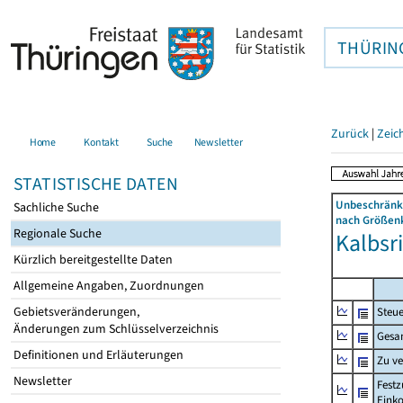
THÜRIN
Zurück
|
Zeic
Home
Kontakt
Suche
Newsletter
STATISTISCHE DATEN
Unbeschränkt
Sachliche Suche
nach Größenk
Regionale Suche
Kalbsr
Kürzlich bereitgestellte Daten
Allgemeine Angaben, Zuordnungen
Gebietsveränderungen,
Steue
Änderungen zum Schlüsselverzeichnis
Gesa
Definitionen und Erläuterungen
Zu v
Newsletter
Festz
Eink