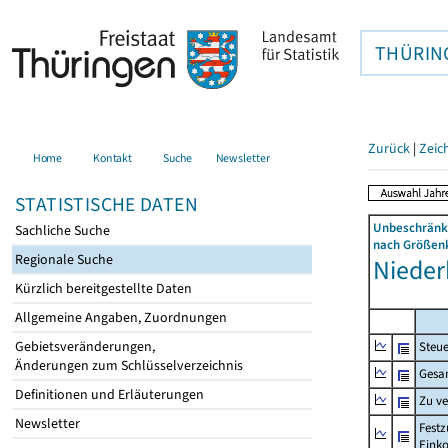
THÜRIN
Zurück
|
Zeic
Home
Kontakt
Suche
Newsletter
STATISTISCHE DATEN
Unbeschränkt
Sachliche Suche
nach Größenk
Regionale Suche
Niederb
Kürzlich bereitgestellte Daten
Allgemeine Angaben, Zuordnungen
Gebietsveränderungen,
Steue
Änderungen zum Schlüsselverzeichnis
Gesa
Definitionen und Erläuterungen
Zu v
Newsletter
Festz
Eink