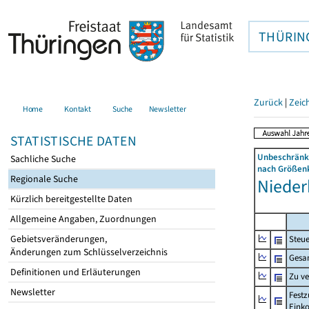
THÜRIN
Zurück
|
Zeic
Home
Kontakt
Suche
Newsletter
STATISTISCHE DATEN
Unbeschränkt
Sachliche Suche
nach Größenk
Regionale Suche
Niederb
Kürzlich bereitgestellte Daten
Allgemeine Angaben, Zuordnungen
Gebietsveränderungen,
Steue
Änderungen zum Schlüsselverzeichnis
Gesa
Definitionen und Erläuterungen
Zu v
Newsletter
Festz
Eink