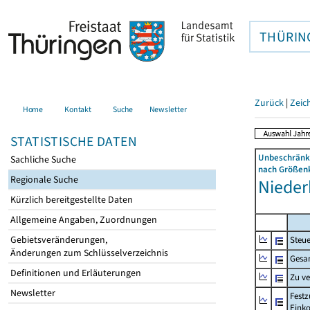
THÜRIN
Zurück
|
Zeic
Home
Kontakt
Suche
Newsletter
STATISTISCHE DATEN
Unbeschränkt
Sachliche Suche
nach Größenk
Regionale Suche
Niederb
Kürzlich bereitgestellte Daten
Allgemeine Angaben, Zuordnungen
Gebietsveränderungen,
Steue
Änderungen zum Schlüsselverzeichnis
Gesa
Definitionen und Erläuterungen
Zu v
Newsletter
Festz
Eink