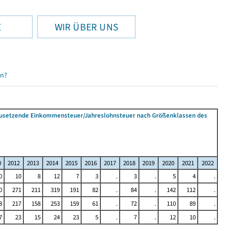
E
WIR ÜBER UNS
en?
tzusetzende Einkommensteuer/Jahreslohnsteuer nach Größenklassen des
0
2012
2013
2014
2015
2016
2017
2018
2019
2020
2021
2022
0
10
8
12
7
3
.
3
.
5
4
.
0
271
211
319
191
82
.
84
.
142
112
.
8
217
158
253
159
61
.
72
.
110
89
.
7
23
15
24
23
5
.
7
.
12
10
.