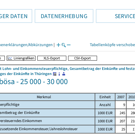
GER DATEN
DATENERHEBUNG
SERVIC
henerklärungen/Abkürzungen
|
Tabellenköpfe verschob
 Lohn- und Einkommensteuerpflichtige, Gesamtbetrag der Einkünfte und fes
es der Einkünfte in Thüringen
ösa - 25 000 - 30 000
Merkmal
Einheit
2007
201
uerpflichtige
Anzahl
9
1
amtbetrag der Einkünfte
1000 EUR
245
28
versteuerndes Einkommen
1000 EUR
207
21
tzusetzende Einkommensteuer/Jahreslohnsteuer
1000 EUR
25
1