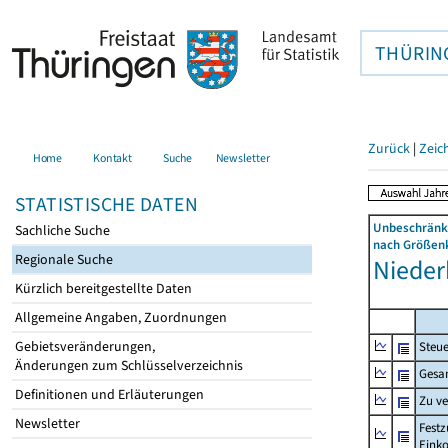
THÜRIN
Zurück
|
Zeic
Home
Kontakt
Suche
Newsletter
STATISTISCHE DATEN
Unbeschränkt
Sachliche Suche
nach Größenk
Regionale Suche
Niederb
Kürzlich bereitgestellte Daten
Allgemeine Angaben, Zuordnungen
Gebietsveränderungen,
Steue
Änderungen zum Schlüsselverzeichnis
Gesa
Definitionen und Erläuterungen
Zu v
Newsletter
Festz
Eink