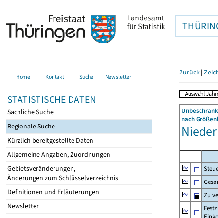
THÜRIN
Zurück
|
Zeic
Home
Kontakt
Suche
Newsletter
STATISTISCHE DATEN
Unbeschränkt
Sachliche Suche
nach Größenk
Regionale Suche
Niederb
Kürzlich bereitgestellte Daten
Allgemeine Angaben, Zuordnungen
Gebietsveränderungen,
Steue
Änderungen zum Schlüsselverzeichnis
Gesa
Definitionen und Erläuterungen
Zu v
Newsletter
Festz
Eink