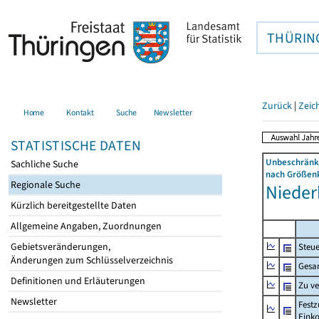
THÜRIN
Zurück
|
Zeic
Home
Kontakt
Suche
Newsletter
STATISTISCHE DATEN
Unbeschränkt
Sachliche Suche
nach Größenk
Regionale Suche
Nieder
Kürzlich bereitgestellte Daten
Allgemeine Angaben, Zuordnungen
Gebietsveränderungen,
Steue
Änderungen zum Schlüsselverzeichnis
Gesa
Definitionen und Erläuterungen
Zu v
Newsletter
Festz
Eink