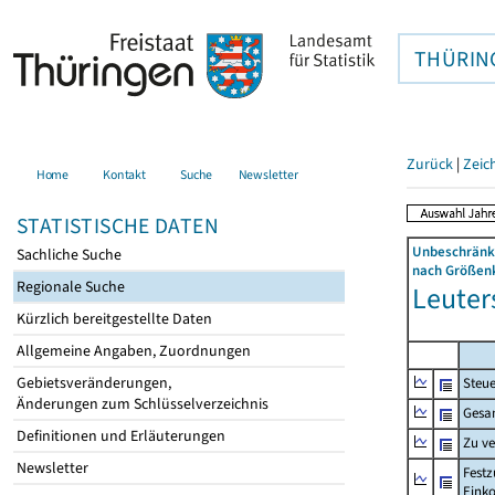
THÜRIN
Zurück
|
Zeic
Home
Kontakt
Suche
Newsletter
STATISTISCHE DATEN
Unbeschränkt
Sachliche Suche
nach Größenk
Regionale Suche
Leuters
Kürzlich bereitgestellte Daten
Allgemeine Angaben, Zuordnungen
Gebietsveränderungen,
Steue
Änderungen zum Schlüsselverzeichnis
Gesa
Definitionen und Erläuterungen
Zu v
Newsletter
Festz
Eink