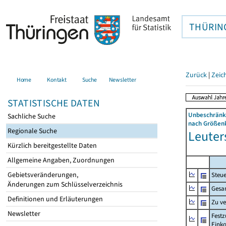
THÜRIN
Zurück
|
Zeic
Home
Kontakt
Suche
Newsletter
STATISTISCHE DATEN
Unbeschränkt
Sachliche Suche
nach Größenk
Regionale Suche
Leuter
Kürzlich bereitgestellte Daten
Allgemeine Angaben, Zuordnungen
Gebietsveränderungen,
Steue
Änderungen zum Schlüsselverzeichnis
Gesa
Definitionen und Erläuterungen
Zu v
Newsletter
Festz
Eink