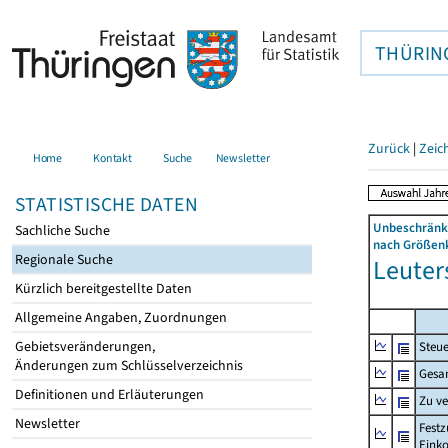
THÜRIN
Zurück
|
Zeic
Home
Kontakt
Suche
Newsletter
STATISTISCHE DATEN
Unbeschränkt
Sachliche Suche
nach Größenk
Regionale Suche
Leuter
Kürzlich bereitgestellte Daten
Allgemeine Angaben, Zuordnungen
Gebietsveränderungen,
Steue
Änderungen zum Schlüsselverzeichnis
Gesa
Definitionen und Erläuterungen
Zu v
Newsletter
Festz
Eink