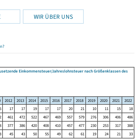
E
WIR ÜBER UNS
en?
tzusetzende Einkommensteuer/Jahreslohnsteuer nach Größenklassen des
0
2012
2013
2014
2015
2016
2017
2018
2019
2020
2021
2022
5
17
17
19
17
17
20
21
10
11
15
18
2
461
472
522
467
469
557
579
276
306
406
486
8
377
386
420
408
410
457
477
230
253
317
388
8
45
43
50
55
49
62
61
19
24
21
33