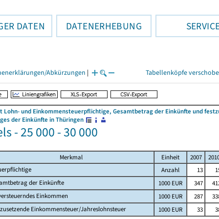
GER DATEN
DATENERHEBUNG
SERVIC
henerklärungen/Abkürzungen
|
Tabellenköpfe verschob
 Lohn- und Einkommensteuerpflichtige, Gesamtbetrag der Einkünfte und fes
es der Einkünfte in Thüringen
s - 25 000 - 30 000
Merkmal
Einheit
2007
201
uerpflichtige
Anzahl
13
1
amtbetrag der Einkünfte
1000 EUR
347
41
versteuerndes Einkommen
1000 EUR
287
33
tzusetzende Einkommensteuer/Jahreslohnsteuer
1000 EUR
33
3