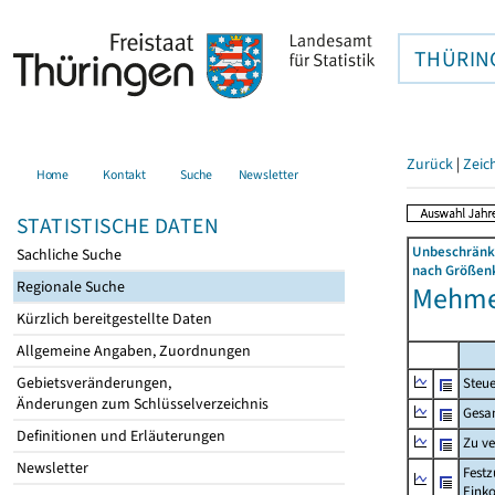
THÜRIN
Zurück
|
Zeic
Home
Kontakt
Suche
Newsletter
STATISTISCHE DATEN
Unbeschränkt
Sachliche Suche
nach Größenk
Regionale Suche
Mehmel
Kürzlich bereitgestellte Daten
Allgemeine Angaben, Zuordnungen
Gebietsveränderungen,
Steue
Änderungen zum Schlüsselverzeichnis
Gesa
Definitionen und Erläuterungen
Zu v
Newsletter
Festz
Eink