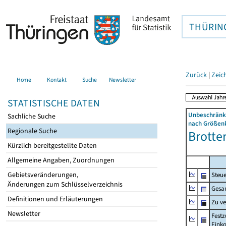
THÜRIN
Zurück
|
Zeic
Home
Kontakt
Suche
Newsletter
STATISTISCHE DATEN
Unbeschränkt
Sachliche Suche
nach Größenk
Regionale Suche
Brotter
Kürzlich bereitgestellte Daten
Allgemeine Angaben, Zuordnungen
Gebietsveränderungen,
Steue
Änderungen zum Schlüsselverzeichnis
Gesa
Definitionen und Erläuterungen
Zu v
Newsletter
Festz
Eink