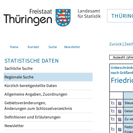
THÜRIN
Zurück
|
Zeic
Home
Kontakt
Suche
Newsletter
STATISTISCHE DATEN
Unbeschränkt
Sachliche Suche
nach Größenk
Regionale Suche
Friedri
Kürzlich bereitgestellte Daten
Allgemeine Angaben, Zuordnungen
Gebietsveränderungen,
Steue
Änderungen zum Schlüsselverzeichnis
Gesa
Definitionen und Erläuterungen
Zu v
Newsletter
Festz
Eink