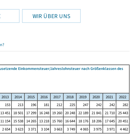
E
WIR ÜBER UNS
en?
tzusetzende Einkommensteuer/Jahreslohnsteuer nach Größenklassen des
2013
2014
2015
2016
2017
2018
2019
2020
2021
2022
153
213
196
181
212
225
247
242
242
282
13 451
18 501
17 299
16 248
19 260
20 248
22 189
21 841
21 710
25 443
11 154
15 538
14 265
13 218
15 760
16 644
18 176
18 206
17 645
20 451
2 654
3 623
3 371
3 104
3 663
3 749
4 065
3 975
3 971
4 462