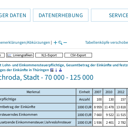
GER DATEN
DATENERHEBUNG
SERVIC
henerklärungen/Abkürzungen
|
Tabellenköpfe verschob
 Lohn- und Einkommensteuerpflichtige, Gesamtbetrag der Einkünfte und fes
es der Einkünfte in Thüringen
chroda, Stadt - 70 000 - 125 000
Merkmal
Einheit
2007
2010
2012
rpflichtige
Anzahl
100
130
157
mtbetrag der Einkünfte
1000 EUR
8 959
11 478
13 818
ersteuerndes Einkommen
1000 EUR
7 660
9 522
11 515
zusetzende Einkommensteuer/Jahreslohnsteuer
1000 EUR
1 936
2 401
2 782