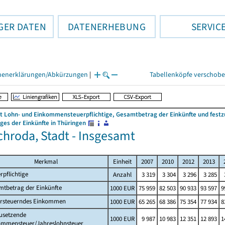
GER DATEN
DATENERHEBUNG
SERVIC
henerklärungen/Abkürzungen
|
Tabellenköpfe verschob
 Lohn- und Einkommensteuerpflichtige, Gesamtbetrag der Einkünfte und fes
es der Einkünfte in Thüringen
ichroda, Stadt - Insgesamt
Merkmal
Einheit
2007
2010
2012
2013
rpflichtige
Anzahl
3 319
3 304
3 296
3 285
mtbetrag der Einkünfte
1000 EUR
75 959
82 503
90 933
93 597
9
ersteuerndes Einkommen
1000 EUR
65 265
68 386
75 354
77 934
8
usetzende
1000 EUR
9 987
10 983
12 351
12 893
1
ommensteuer/Jahreslohnsteuer