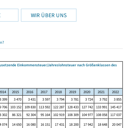
E
WIR ÜBER UNS
en?
tzusetzende Einkommensteuer/Jahreslohnsteuer nach Größenklassen des
2014
2015
2016
2017
2018
2019
2020
2021
2022
3 399
3 470
3 431
3 597
3 794
3 781
3 724
3 792
3 855
9 706
103 152
109 830
113 592
122 287
128 433
127 742
133 991
145 417
3 302
86 321
92 304
95 164
102 919
108 309
104 977
108 058
117 037
4 074
14 650
16 080
16 151
17 431
18 200
17 942
18 648
20 047