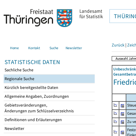
THÜRIN
Zurück
|
Zeic
Home
Kontakt
Suche
Newsletter
STATISTISCHE DATEN
Unbeschränkt
Sachliche Suche
Gesamtbetrag
Regionale Suche
Friedr
Kürzlich bereitgestellte Daten
Allgemeine Angaben, Zuordnungen
Gebietsveränderungen,
Steue
Änderungen zum Schlüsselverzeichnis
Gesa
Definitionen und Erläuterungen
Zu v
Newsletter
Festz
Eink