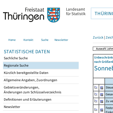
THÜRIN
Zurück
|
Zeic
Home
Kontakt
Suche
Newsletter
STATISTISCHE DATEN
Unbeschränkt
Sachliche Suche
nach Größenk
Regionale Suche
Sonneb
Kürzlich bereitgestellte Daten
Allgemeine Angaben, Zuordnungen
Gebietsveränderungen,
Steue
Änderungen zum Schlüsselverzeichnis
Gesa
Definitionen und Erläuterungen
Zu v
Newsletter
Festz
Eink