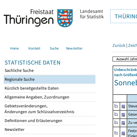
THÜRIN
Zurück
|
Zeic
Home
Kontakt
Suche
Newsletter
STATISTISCHE DATEN
Unbeschränkt
Sachliche Suche
nach Größenk
Regionale Suche
Sonneb
Kürzlich bereitgestellte Daten
Allgemeine Angaben, Zuordnungen
Gebietsveränderungen,
Steue
Änderungen zum Schlüsselverzeichnis
Gesa
Definitionen und Erläuterungen
Zu v
Newsletter
Festz
Eink