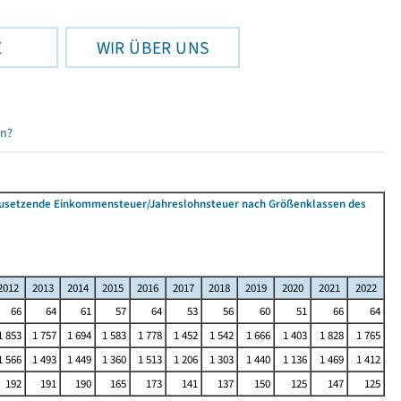
E
WIR ÜBER UNS
en?
tzusetzende Einkommensteuer/Jahreslohnsteuer nach Größenklassen des
2012
2013
2014
2015
2016
2017
2018
2019
2020
2021
2022
66
64
61
57
64
53
56
60
51
66
64
1 853
1 757
1 694
1 583
1 778
1 452
1 542
1 666
1 403
1 828
1 765
1 566
1 493
1 449
1 360
1 513
1 206
1 303
1 440
1 136
1 469
1 412
192
191
190
165
173
141
137
150
125
147
125