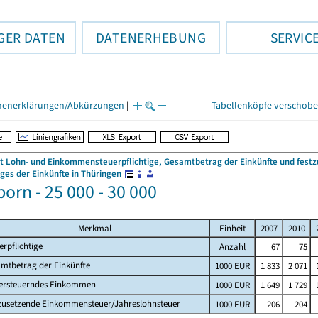
GER DATEN
DATENERHEBUNG
SERVIC
henerklärungen/Abkürzungen
|
Tabellenköpfe verschob
 Lohn- und Einkommensteuerpflichtige, Gesamtbetrag der Einkünfte und fes
es der Einkünfte in Thüringen
orn - 25 000 - 30 000
Merkmal
Einheit
2007
2010
erpflichtige
Anzahl
67
75
mtbetrag der Einkünfte
1000 EUR
1 833
2 071
ersteuerndes Einkommen
1000 EUR
1 649
1 729
zusetzende Einkommensteuer/Jahreslohnsteuer
1000 EUR
206
204