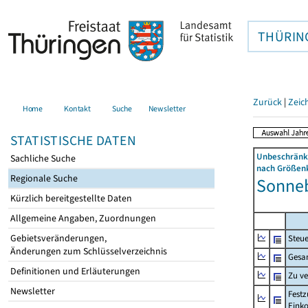
THÜRIN
Zurück
|
Zeic
Home
Kontakt
Suche
Newsletter
STATISTISCHE DATEN
Unbeschränkt
Sachliche Suche
nach Größenk
Regionale Suche
Sonneb
Kürzlich bereitgestellte Daten
Allgemeine Angaben, Zuordnungen
Gebietsveränderungen,
Steue
Änderungen zum Schlüsselverzeichnis
Gesa
Definitionen und Erläuterungen
Zu v
Newsletter
Festz
Eink