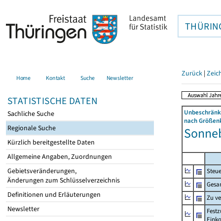
THÜRIN
Zurück
|
Zeic
Home
Kontakt
Suche
Newsletter
STATISTISCHE DATEN
Unbeschränkt
Sachliche Suche
nach Größenk
Regionale Suche
Sonneb
Kürzlich bereitgestellte Daten
Allgemeine Angaben, Zuordnungen
Gebietsveränderungen,
Steue
Änderungen zum Schlüsselverzeichnis
Gesa
Definitionen und Erläuterungen
Zu v
Newsletter
Festz
Eink