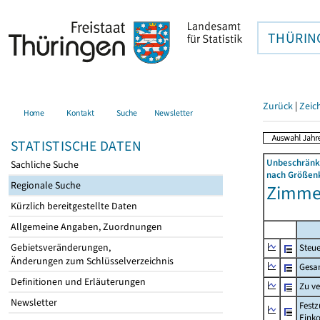
THÜRIN
Zurück
|
Zeic
Home
Kontakt
Suche
Newsletter
STATISTISCHE DATEN
Unbeschränkt
Sachliche Suche
nach Größenk
Regionale Suche
Zimmer
Kürzlich bereitgestellte Daten
Allgemeine Angaben, Zuordnungen
Gebietsveränderungen,
Steue
Änderungen zum Schlüsselverzeichnis
Gesa
Definitionen und Erläuterungen
Zu v
Newsletter
Festz
Eink