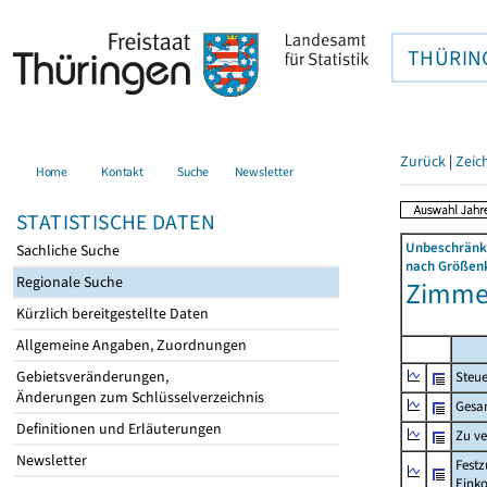
THÜRIN
Zurück
|
Zeic
Home
Kontakt
Suche
Newsletter
STATISTISCHE DATEN
Unbeschränkt
Sachliche Suche
nach Größenk
Regionale Suche
Zimmer
Kürzlich bereitgestellte Daten
Allgemeine Angaben, Zuordnungen
Gebietsveränderungen,
Steue
Änderungen zum Schlüsselverzeichnis
Gesa
Definitionen und Erläuterungen
Zu v
Newsletter
Festz
Eink