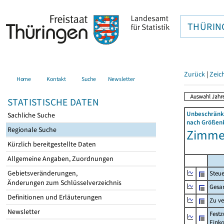
THÜRIN
Zurück
|
Zeic
Home
Kontakt
Suche
Newsletter
STATISTISCHE DATEN
Unbeschränkt
Sachliche Suche
nach Größenk
Regionale Suche
Zimmer
Kürzlich bereitgestellte Daten
Allgemeine Angaben, Zuordnungen
Gebietsveränderungen,
Steue
Änderungen zum Schlüsselverzeichnis
Gesa
Definitionen und Erläuterungen
Zu v
Newsletter
Festz
Eink