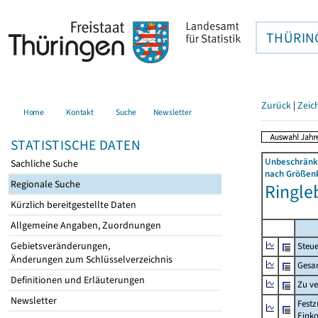
THÜRIN
Zurück
|
Zeic
Home
Kontakt
Suche
Newsletter
STATISTISCHE DATEN
Unbeschränkt
Sachliche Suche
nach Größenk
Regionale Suche
Ringleb
Kürzlich bereitgestellte Daten
Allgemeine Angaben, Zuordnungen
Gebietsveränderungen,
Steue
Änderungen zum Schlüsselverzeichnis
Gesa
Definitionen und Erläuterungen
Zu v
Newsletter
Festz
Eink