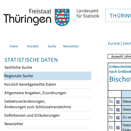
THÜRIN
Zurück
|
Zeic
Home
Kontakt
Suche
Newsletter
STATISTISCHE DATEN
Unbeschränkt
Sachliche Suche
nach Größenk
Regionale Suche
Bischof
Kürzlich bereitgestellte Daten
Allgemeine Angaben, Zuordnungen
Gebietsveränderungen,
Steue
Änderungen zum Schlüsselverzeichnis
Gesa
Definitionen und Erläuterungen
Zu v
Newsletter
Festz
Eink