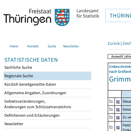
THÜRIN
Zurück
|
Zeic
Home
Kontakt
Suche
Newsletter
STATISTISCHE DATEN
Unbeschränkt
Sachliche Suche
nach Größenk
Regionale Suche
Grimme
Kürzlich bereitgestellte Daten
Allgemeine Angaben, Zuordnungen
Gebietsveränderungen,
Steue
Änderungen zum Schlüsselverzeichnis
Gesa
Definitionen und Erläuterungen
Zu v
Newsletter
Festz
Eink