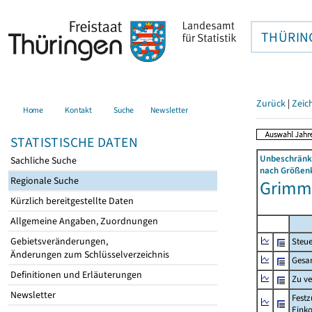
THÜRIN
Zurück
|
Zeic
Home
Kontakt
Suche
Newsletter
STATISTISCHE DATEN
Unbeschränkt
Sachliche Suche
nach Größenk
Regionale Suche
Grimme
Kürzlich bereitgestellte Daten
Allgemeine Angaben, Zuordnungen
Gebietsveränderungen,
Steue
Änderungen zum Schlüsselverzeichnis
Gesa
Definitionen und Erläuterungen
Zu v
Newsletter
Festz
Eink