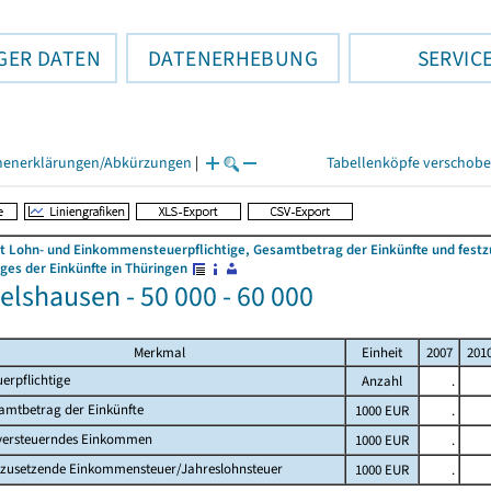
GER DATEN
DATENERHEBUNG
SERVIC
henerklärungen/Abkürzungen
|
Tabellenköpfe verschob
 Lohn- und Einkommensteuerpflichtige, Gesamtbetrag der Einkünfte und fes
es der Einkünfte in Thüringen
lshausen - 50 000 - 60 000
Merkmal
Einheit
2007
201
uerpflichtige
Anzahl
.
amtbetrag der Einkünfte
1000 EUR
.
versteuerndes Einkommen
1000 EUR
.
tzusetzende Einkommensteuer/Jahreslohnsteuer
1000 EUR
.