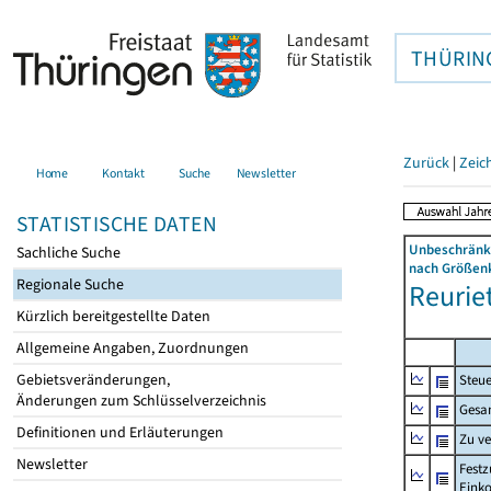
THÜRIN
Zurück
|
Zeic
Home
Kontakt
Suche
Newsletter
STATISTISCHE DATEN
Unbeschränkt
Sachliche Suche
nach Größenk
Regionale Suche
Reuriet
Kürzlich bereitgestellte Daten
Allgemeine Angaben, Zuordnungen
Gebietsveränderungen,
Steue
Änderungen zum Schlüsselverzeichnis
Gesa
Definitionen und Erläuterungen
Zu v
Newsletter
Festz
Eink