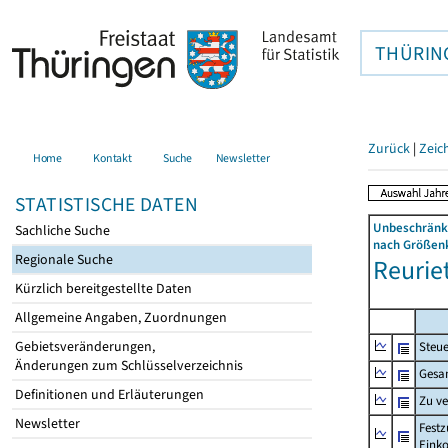
THÜRIN
Zurück
|
Zeic
Home
Kontakt
Suche
Newsletter
STATISTISCHE DATEN
Unbeschränkt
Sachliche Suche
nach Größenk
Regionale Suche
Reuriet
Kürzlich bereitgestellte Daten
Allgemeine Angaben, Zuordnungen
Gebietsveränderungen,
Steue
Änderungen zum Schlüsselverzeichnis
Gesa
Definitionen und Erläuterungen
Zu v
Newsletter
Festz
Eink