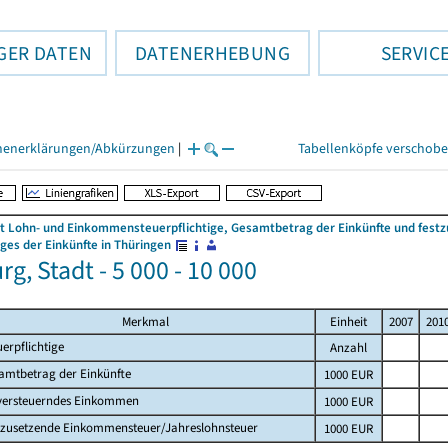
GER DATEN
DATENERHEBUNG
SERVIC
henerklärungen/Abkürzungen
|
Tabellenköpfe verschob
 Lohn- und Einkommensteuerpflichtige, Gesamtbetrag der Einkünfte und fes
es der Einkünfte in Thüringen
g, Stadt - 5 000 - 10 000
Merkmal
Einheit
2007
201
uerpflichtige
Anzahl
amtbetrag der Einkünfte
1000 EUR
versteuerndes Einkommen
1000 EUR
tzusetzende Einkommensteuer/Jahreslohnsteuer
1000 EUR