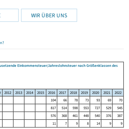
E
WIR ÜBER UNS
en?
tzusetzende Einkommensteuer/Jahreslohnsteuer nach Größenklassen des
0
2012
2013
2014
2015
2016
2017
2018
2019
2020
2021
2022
104
66
78
73
93
69
70
817
514
598
553
727
529
545
576
368
461
448
540
376
387
11
7
9
8
14
9
9