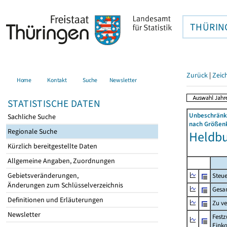
THÜRIN
Zurück
|
Zeic
Home
Kontakt
Suche
Newsletter
STATISTISCHE DATEN
Unbeschränkt
Sachliche Suche
nach Größenk
Regionale Suche
Heldbur
Kürzlich bereitgestellte Daten
Allgemeine Angaben, Zuordnungen
Gebietsveränderungen,
Steue
Änderungen zum Schlüsselverzeichnis
Gesa
Definitionen und Erläuterungen
Zu v
Newsletter
Festz
Eink