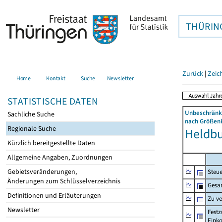
THÜRIN
Zurück
|
Zeic
Home
Kontakt
Suche
Newsletter
STATISTISCHE DATEN
Unbeschränkt
Sachliche Suche
nach Größenk
Regionale Suche
Heldbu
Kürzlich bereitgestellte Daten
Allgemeine Angaben, Zuordnungen
Gebietsveränderungen,
Steue
Änderungen zum Schlüsselverzeichnis
Gesa
Definitionen und Erläuterungen
Zu v
Newsletter
Festz
Eink