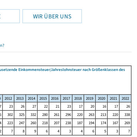
E
WIR ÜBER UNS
en?
tzusetzende Einkommensteuer/Jahreslohnsteuer nach Größenklassen des
0
2012
2013
2014
2015
2016
2017
2018
2019
2020
2021
2022
7
23
26
27
22
21
23
17
20
16
17
26
5
302
325
332
280
261
296
220
263
213
220
338
4
223
247
260
218
207
238
187
194
174
167
269
2
7
8
9
6
4
3
4
6
5
3
7