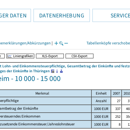
GER DATEN
DATENERHEBUNG
SERVIC
henerklärungen/Abkürzungen
|
Tabellenköpfe verschob
 Lohn- und Einkommensteuerpflichtige, Gesamtbetrag der Einkünfte und fes
es der Einkünfte in Thüringen
im - 10 000 - 15 000
Merkmal
Einheit
2007
201
uerpflichtige
Anzahl
27
3
amtbetrag der Einkünfte
1000 EUR
337
46
versteuerndes Einkommen
1000 EUR
252
35
tzusetzende Einkommensteuer/Jahreslohnsteuer
1000 EUR
8
1